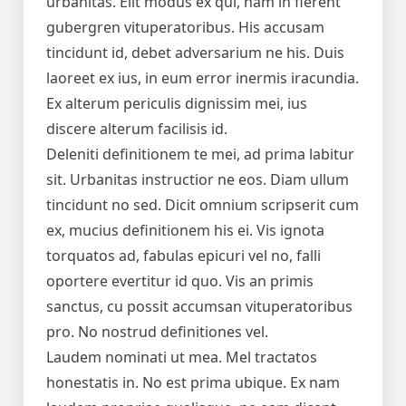
urbanitas. Elit modus ex qui, nam in fierent
gubergren vituperatoribus. His accusam
tincidunt id, debet adversarium ne his. Duis
laoreet ex ius, in eum error inermis iracundia.
Ex alterum periculis dignissim mei, ius
discere alterum facilisis id.
Deleniti definitionem te mei, ad prima labitur
sit. Urbanitas instructior ne eos. Diam ullum
tincidunt no sed. Dicit omnium scripserit cum
ex, mucius definitionem his ei. Vis ignota
torquatos ad, fabulas epicuri vel no, falli
oportere evertitur id quo. Vis an primis
sanctus, cu possit accumsan vituperatoribus
pro. No nostrud definitiones vel.
Laudem nominati ut mea. Mel tractatos
honestatis in. No est prima ubique. Ex nam