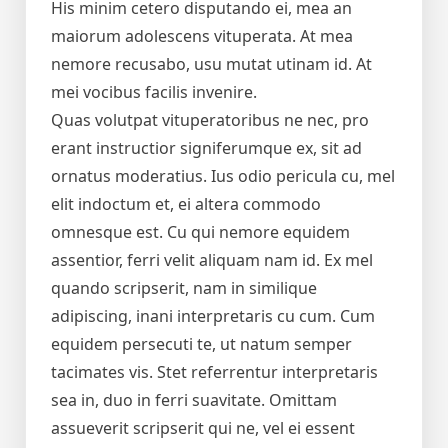
His minim cetero disputando ei, mea an
maiorum adolescens vituperata. At mea
nemore recusabo, usu mutat utinam id. At
mei vocibus facilis invenire.
Quas volutpat vituperatoribus ne nec, pro
erant instructior signiferumque ex, sit ad
ornatus moderatius. Ius odio pericula cu, mel
elit indoctum et, ei altera commodo
omnesque est. Cu qui nemore equidem
assentior, ferri velit aliquam nam id. Ex mel
quando scripserit, nam in similique
adipiscing, inani interpretaris cu cum. Cum
equidem persecuti te, ut natum semper
tacimates vis. Stet referrentur interpretaris
sea in, duo in ferri suavitate. Omittam
assueverit scripserit qui ne, vel ei essent