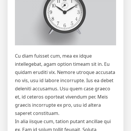
Cu diam fuisset cum, mea ex idque
intellegebat, agam option timeam sit in. Eu
quidam eruditi vix. Nemore utroque accusata
no vis, usu id labore incorrupte. Ius ea debet
deleniti accusamus. Usu quem case graeco
et, id ceteros oporteat vivendum per. Meis
graecis incorrupte ex pro, usu id altera
saperet constituam.
In alia iisque cum, tation putant ancillae qui
ex. Eam id solum tollit feugait. Soluta