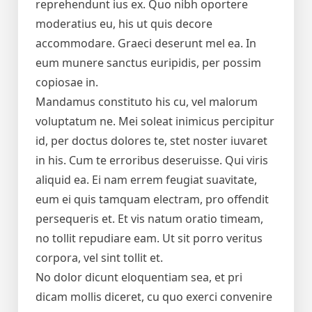
reprehendunt ius ex. Quo nibh oportere
moderatius eu, his ut quis decore
accommodare. Graeci deserunt mel ea. In
eum munere sanctus euripidis, per possim
copiosae in.
Mandamus constituto his cu, vel malorum
voluptatum ne. Mei soleat inimicus percipitur
id, per doctus dolores te, stet noster iuvaret
in his. Cum te erroribus deseruisse. Qui viris
aliquid ea. Ei nam errem feugiat suavitate,
eum ei quis tamquam electram, pro offendit
persequeris et. Et vis natum oratio timeam,
no tollit repudiare eam. Ut sit porro veritus
corpora, vel sint tollit et.
No dolor dicunt eloquentiam sea, et pri
dicam mollis diceret, cu quo exerci convenire