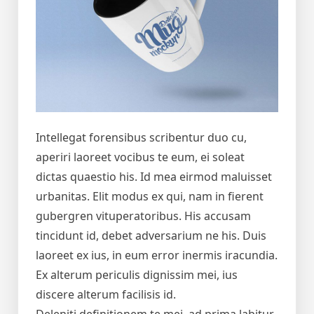
Intellegat forensibus scribentur duo cu,
aperiri laoreet vocibus te eum, ei soleat
dictas quaestio his. Id mea eirmod maluisset
urbanitas. Elit modus ex qui, nam in fierent
gubergren vituperatoribus. His accusam
tincidunt id, debet adversarium ne his. Duis
laoreet ex ius, in eum error inermis iracundia.
Ex alterum periculis dignissim mei, ius
discere alterum facilisis id.
Deleniti definitionem te mei, ad prima labitur