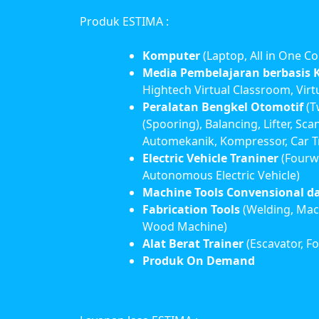
Produk ESTIMA :
Komputer
(Laptop, All in One C
Media Pembelajaran berbasis
Hightech Virtual Classroom, Vir
Peralatan Bengkel Otomotif
(T
(Spooring), Balancing, Lifter, Sca
Automekanik, Kompressor, Car T
Electric Vehicle Traniner
(Fourwh
Autonomous Electric Vehicle)
Machine Tools Convensional d
Fabrication Tools
(Welding, Mac
Wood Machine)
Alat Berat Trainer
(Escavator, Fo
Produk On Demand