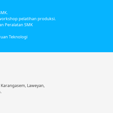
SMK.
orkshop pelatihan produksi.
an Peralatan SMK
ruan Teknologi
h, Karangasem, Laweyan,
.