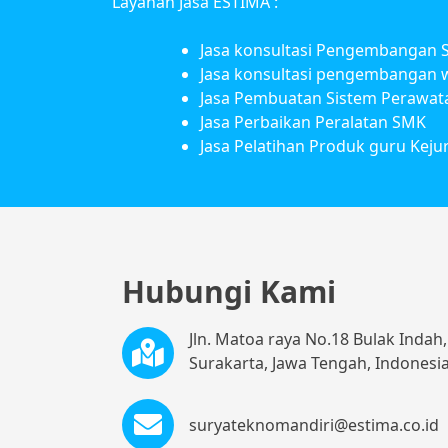
Layanan Jasa ESTIMA :
Jasa konsultasi Pengembangan 
Jasa konsultasi pengembangan w
Jasa Pembuatan Sistem Perawat
Jasa Perbaikan Peralatan SMK
Jasa Pelatihan Produk guru Keju
Hubungi Kami
Jln. Matoa raya No.18 Bulak Inda
Surakarta, Jawa Tengah, Indonesia
suryateknomandiri@estima.co.id