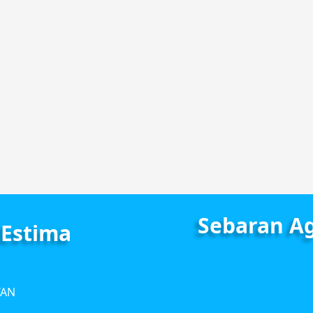
Sebaran A
 Estima
TAN