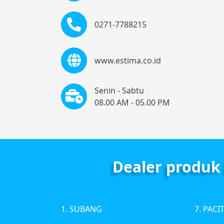
0271-7788215
www.estima.co.id
Senin - Sabtu
08.00 AM - 05.00 PM
Dealer produk
1. SUBANG
7. PACI