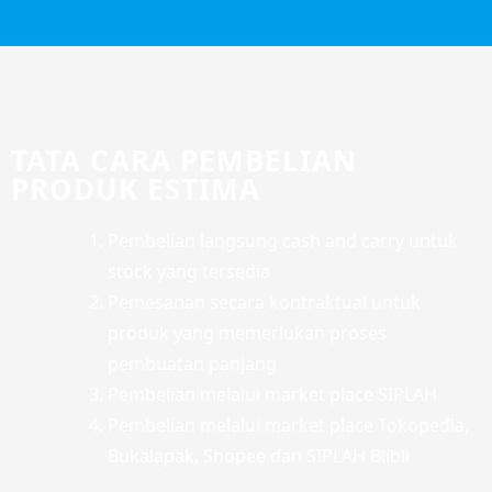
TATA CARA PEMBELIAN
PRODUK ESTIMA
Pembelian langsung cash and carry untuk
stock yang tersedia
Pemesanan secara kontraktual untuk
produk yang memerlukan proses
pembuatan panjang
Pembelian melalui market place SIPLAH
Pembelian melalui market place Tokopedia,
Bukalapak, Shopee dan SIPLAH Blibli