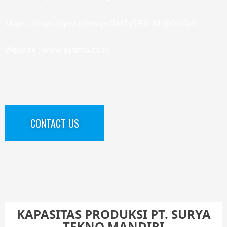
Maps :
https://goo.gl/maps/NdZy5FUHMUJKke3v5
Website : www.estima.co.id
CONTACT US
KAPASITAS PRODUKSI PT. SURYA
TEKNO MANDIRI